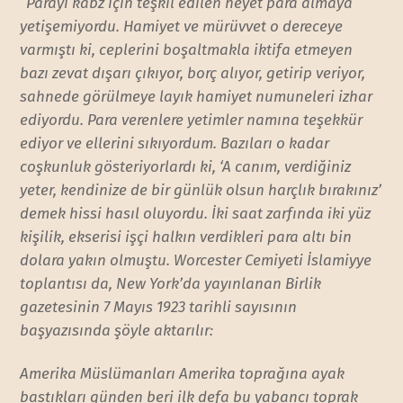
“
Parayı kabz için teşkil edilen heyet para almaya
yetişemiyordu. Hamiyet ve mürüvvet o dereceye
varmıştı ki, ceplerini boşaltmakla iktifa etmeyen
bazı zevat dışarı çıkıyor, borç alıyor, getirip veriyor,
sahnede görülmeye layık hamiyet numuneleri izhar
ediyordu. Para verenlere yetimler namına teşekkür
ediyor ve ellerini sıkıyordum. Bazıları o kadar
coşkunluk gösteriyorlardı ki, ‘A canım, verdiğiniz
yeter, kendinize de bir günlük olsun harçlık bırakınız’
demek hissi hasıl oluyordu. İki saat zarfında iki yüz
kişilik, ekserisi işçi halkın verdikleri para altı bin
dolara yakın olmuştu. Worcester Cemiyeti İslamiyye
toplantısı da, New York’da yayınlanan Birlik
gazetesinin 7 Mayıs 1923 tarihli sayısının
başyazısında şöyle aktarılır:
Amerika Müslümanları Amerika toprağına ayak
bastıkları günden beri ilk defa bu yabancı toprak