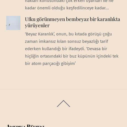
hakları konusundaki çok erken uyarıları ile ne
kadar önemli olduğu keşfedilinceye kadar...
Ufku görünmeyen bembeyaz bir karanlıkta
yürüyenler
‘Beyaz Karanlık’, onun, bu kıtada görüşü çoğu
zaman imkansız kılan sonsuz beyazlığı tarif
ederken kullandığı bir ifadeydi. ‘Devasa bir
hiçliğin ortasındaki bir buz küpünün içindeki tek
bir atom parçacığı gibiyim’
Back
To
Top
Amerika Bülteni