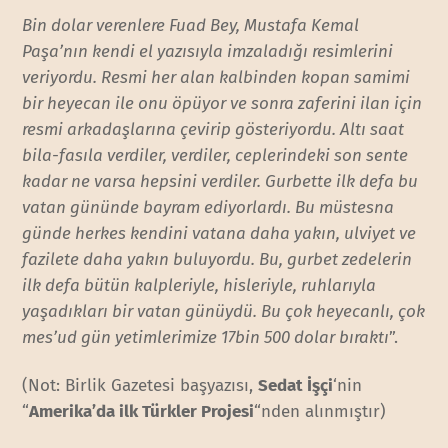
Bin dolar verenlere Fuad Bey, Mustafa Kemal
Paşa’nın kendi el yazısıyla imzaladığı resimlerini
veriyordu. Resmi her alan kalbinden kopan samimi
bir heyecan ile onu öpüyor ve sonra zaferini ilan için
resmi arkadaşlarına çevirip gösteriyordu. Altı saat
bila-fasıla verdiler, verdiler, ceplerindeki son sente
kadar ne varsa hepsini verdiler. Gurbette ilk defa bu
vatan gününde bayram ediyorlardı. Bu müstesna
günde herkes kendini vatana daha yakın, ulviyet ve
fazilete daha yakın buluyordu. Bu, gurbet zedelerin
ilk defa bütün kalpleriyle, hisleriyle, ruhlarıyla
yaşadıkları bir vatan günüydü. Bu çok heyecanlı, çok
mes’ud gün yetimlerimize 17bin 500 dolar bıraktı
”.
(Not: Birlik Gazetesi başyazısı,
Sedat İşçi
‘nin
“
Amerika’da ilk Türkler Projesi
“nden alınmıştır)