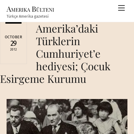
Skip
Amerika Bülteni
Men
to
Türkçe Amerika gazetesi
content
Amerika’daki
Türklerin
OCTOBER
29
Cumhuriyet’e
2012
hediyesi; Çocuk
Esirgeme Kurumu