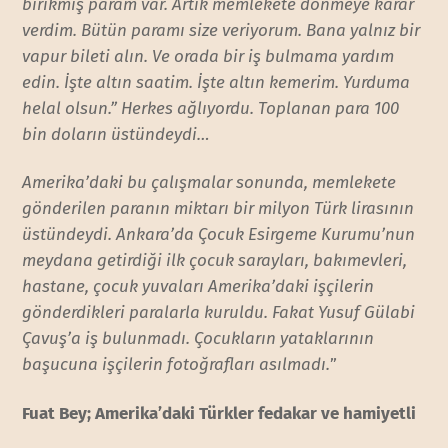
birikmiş param var. Artık memlekete dönmeye karar
verdim. Bütün paramı size veriyorum. Bana yalnız bir
vapur bileti alın. Ve orada bir iş bulmama yardım
edin. İşte altın saatim. İşte altın kemerim. Yurduma
helal olsun.” Herkes ağlıyordu. Toplanan para 100
bin doların üstündeydi…
Amerika’daki bu çalışmalar sonunda, memlekete
gönderilen paranın miktarı bir milyon Türk lirasının
üstündeydi. Ankara’da Çocuk Esirgeme Kurumu’nun
meydana getirdiği ilk çocuk sarayları, bakımevleri,
hastane, çocuk yuvaları Amerika’daki işçilerin
gönderdikleri paralarla kuruldu. Fakat Yusuf Gülabi
Çavuş’a iş bulunmadı. Çocukların yataklarının
başucuna işçilerin fotoğrafları asılmadı.
”
Fuat Bey; Amerika’daki Türkler
fedakar ve hamiyetli