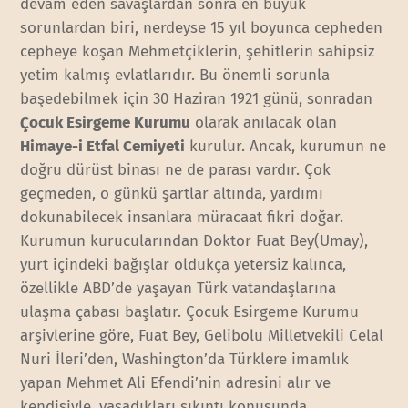
devam eden savaşlardan sonra en büyük
sorunlardan biri, nerdeyse 15 yıl boyunca cepheden
cepheye koşan Mehmetçiklerin, şehitlerin sahipsiz
yetim kalmış evlatlarıdır. Bu önemli sorunla
başedebilmek için 30 Haziran 1921 günü, sonradan
Çocuk Esirgeme Kurumu
olarak anılacak olan
Himaye-i Etfal Cemiyeti
kurulur. Ancak, kurumun ne
doğru dürüst binası ne de parası vardır. Çok
geçmeden, o günkü şartlar altında, yardımı
dokunabilecek insanlara müracaat fikri doğar.
Kurumun kurucularından Doktor Fuat Bey(Umay),
yurt içindeki bağışlar oldukça yetersiz kalınca,
özellikle ABD’de yaşayan Türk vatandaşlarına
ulaşma çabası başlatır. Çocuk Esirgeme Kurumu
arşivlerine göre, Fuat Bey, Gelibolu Milletvekili Celal
Nuri İleri’den, Washington’da Türklere imamlık
yapan Mehmet Ali Efendi’nin adresini alır ve
kendisiyle, yaşadıkları sıkıntı konusunda