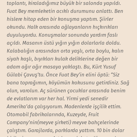
toplantı, kiraladığımız büyük bir salonda yapıldı.
Fuat Bey memleketin acıklı durumunu anlattı. Ben
hislere hitap eden bir konuşma yaptım. Şiirler
okundu. Halk arasında ağlayanların hıçkırıkları
duyuluyordu. Konuşmalar sonunda yardım faslı
açıldı. Masanın üstü yığın yığın dolarlarla doldu.
Kalabalığın arasından orta yaşlı, orta boylu, kalın
siyah kaşlı, bıyıkları kulak deliklerine değen bir
adam ağır ağır masaya yaklaştı. Bu, Kürt Yusuf
Gülabi Çavuş’tu. Önce Fuat Bey’in elini öptü: “Siz
bana toprağımın, köyümün kokusunu getirdiniz. Sağ
olun, varolun. Aç sürünen çocuklar arasında benim
de evlatlarım var her hal. Yirmi yedi senedir
Amerika’da çalışıyorum. Madenlerde işçilik ettim.
Otomobil fabrikalarında, Kuzeyde, Fruit
Company’nin(meyve şirketi) meyve bahçelerinde
çalıştım. Garajlarda, parklarda yattım. 10 bin dolar