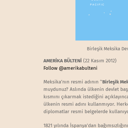
Birleşik Meksika Dev
AMERİKA BÜLTENİ
(22 Kasım 2012)
Follow @amerikabulteni
Meksika’nın resmi adının ‘’
Birleşik Me
muydunuz? Aslında ülkenin devlet ba
kısmını çıkarmak istediğini açıklayınc
ülkenin resmi adını kullanmıyor. Herk
diplomatlar resmi belgelerde kullanıy
1821 yılında İspanya’dan bağımsızlığın