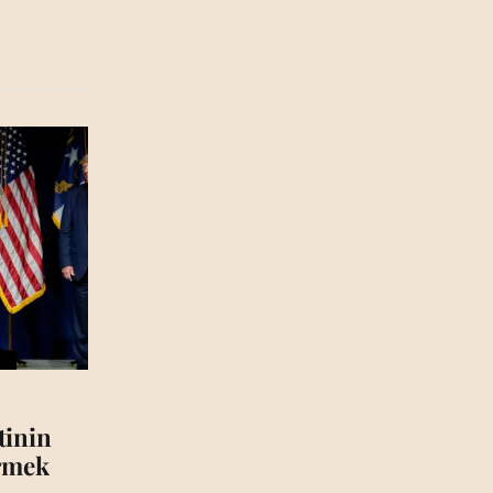
tinin
irmek