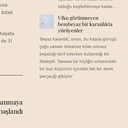
kısa
olduğu keşfedilinceye kadar...
, Aztek
Ufku görünmeyen
bembeyaz bir karanlıkta
yürüyenler
 hayata
‘Beyaz Karanlık’, onun, bu kıtada görüşü
 de 31
çoğu zaman imkansız kılan sonsuz
beyazlığı tarif ederken kullandığı bir
ifadeydi. ‘Devasa bir hiçliğin ortasındaki
bir buz küpünün içindeki tek bir atom
parçacığı gibiyim’
ulanmaya
başlandı