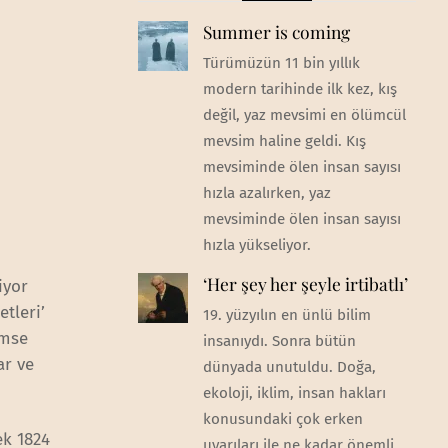
Summer is coming
Türümüzün 11 bin yıllık
modern tarihinde ilk kez, kış
değil, yaz mevsimi en ölümcül
mevsim haline geldi. Kış
mevsiminde ölen insan sayısı
hızla azalırken, yaz
mevsiminde ölen insan sayısı
hızla yükseliyor.
‘Her şey her şeyle irtibatlı’
iyor
etleri’
19. yüzyılın en ünlü bilim
imse
insanıydı. Sonra bütün
ar ve
dünyada unutuldu. Doğa,
ekoloji, iklim, insan hakları
konusundaki çok erken
ek 1824
uyarıları ile ne kadar önemli