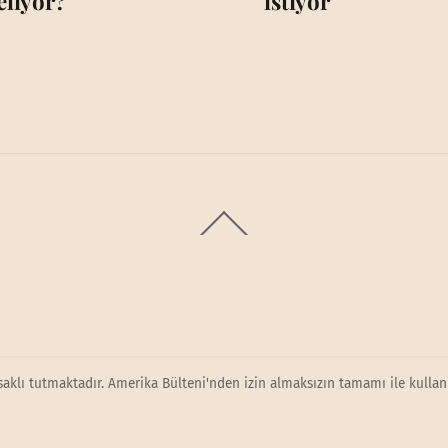
eliyor?
istiyor
Back
To
Top
saklı tutmaktadır. Amerika Bülteni'nden izin almaksızın tamamı ile kullanı