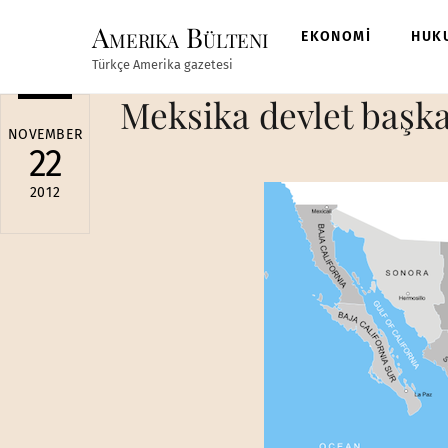
Skip
Amerika Bülteni
to
EKONOMİ
HUK
content
Türkçe Amerika gazetesi
Meksika devlet başka
NOVEMBER
22
2012