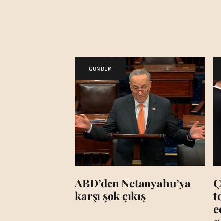
GÜNDEM
ABD’den Netanyahu’ya
Ç
karşı şok çıkış
t
e