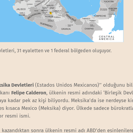
letleri, 31 eyaletten ve 1 federal bölgeden oluşuyor.
ksika Devletleri
(Estados Unidos Mexicanos)’’ olduğunu bil
şkanı
Felipe Calderon
, ülkenin resmi adındaki ‘Birleşik Devl
aya kadar pek az kişi biliyordu. Meksika’da ise nerdeyse k
es kısaca Mexico (Meksika) diyor. Ülkede sadece bürokratl
or resmi ismi.
ı kazandıktan sonra ülkenin resmi adı ABD’den esinleniler