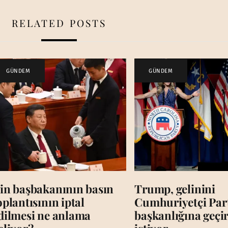
RELATED POSTS
GÜNDEM
GÜNDEM
in başbakanının basın
Trump, gelinini
oplantısının iptal
Cumhuriyetçi Par
dilmesi ne anlama
başkanlığına geç