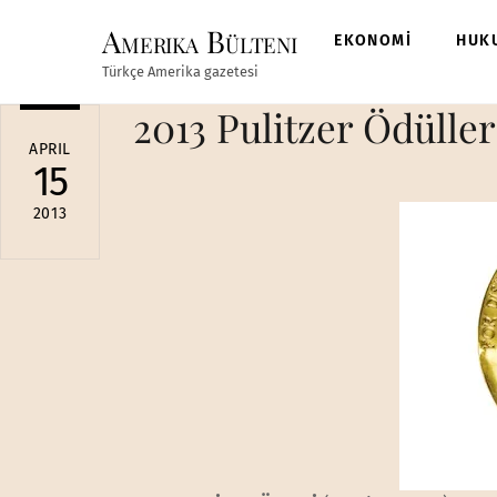
Skip
Amerika Bülteni
to
EKONOMİ
HUK
content
Türkçe Amerika gazetesi
2013 Pulitzer Ödülleri
APRIL
15
2013