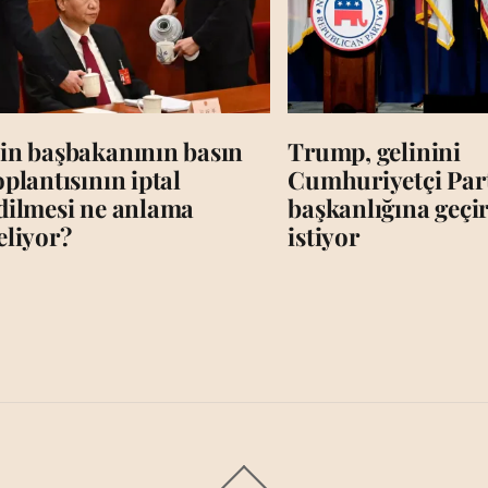
in başbakanının basın
Trump, gelinini
oplantısının iptal
Cumhuriyetçi Par
dilmesi ne anlama
başkanlığına geç
eliyor?
istiyor
Back