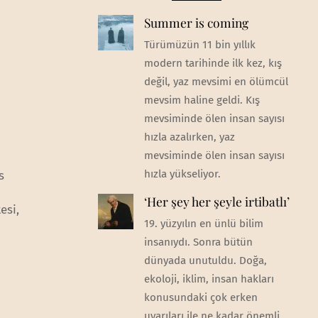
Summer is coming
Türümüzün 11 bin yıllık
modern tarihinde ilk kez, kış
değil, yaz mevsimi en ölümcül
mevsim haline geldi. Kış
mevsiminde ölen insan sayısı
hızla azalırken, yaz
mevsiminde ölen insan sayısı
hızla yükseliyor.
s
‘Her şey her şeyle irtibatlı’
esi,
19. yüzyılın en ünlü bilim
insanıydı. Sonra bütün
dünyada unutuldu. Doğa,
ekoloji, iklim, insan hakları
konusundaki çok erken
uyarıları ile ne kadar önemli