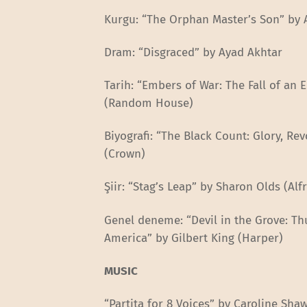
Kurgu: “The Orphan Master’s Son” b
Dram: “Disgraced” by Ayad Akhtar
Tarih: “Embers of War: The Fall of an
(Random House)
Biyografi: “The Black Count: Glory, Re
(Crown)
Şiir: “Stag’s Leap” by Sharon Olds (Alf
Genel deneme: “Devil in the Grove: T
America” by Gilbert King (Harper)
MUSIC
“Partita for 8 Voices” by Caroline Sh