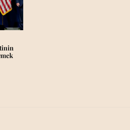
tinin
irmek