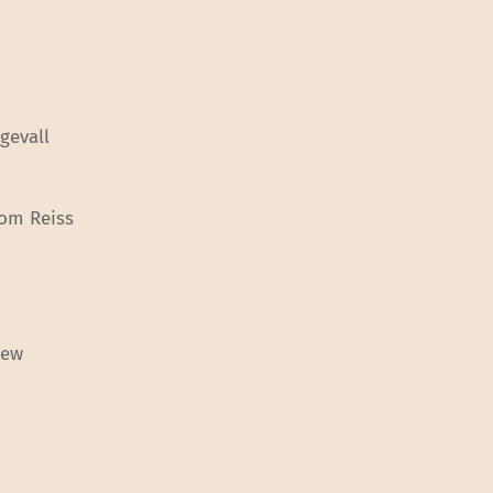
gevall
Tom Reiss
New