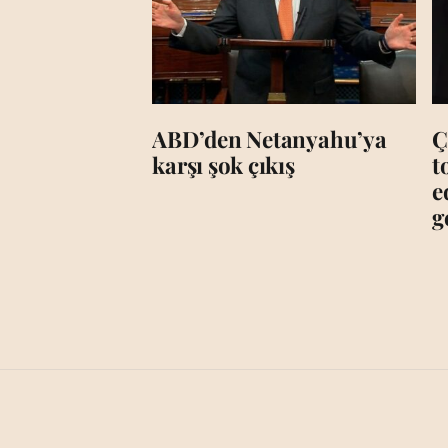
ABD’den Netanyahu’ya
Ç
karşı şok çıkış
t
e
g