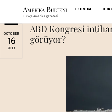
Skip
Amerika Bülteni
to
EKONOMİ
HUK
content
Türkçe Amerika gazetesi
ABD Kongresi intihar
OCTOBER
görüyor?
16
2013