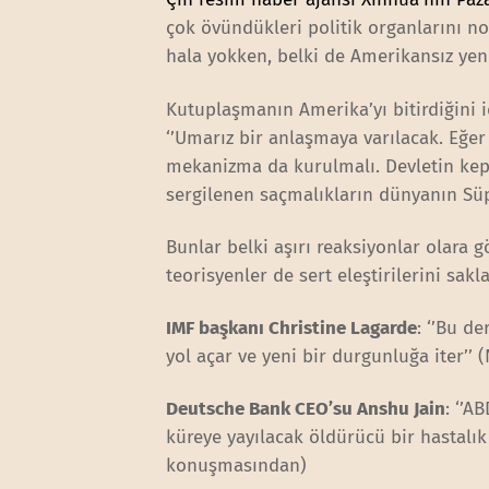
çok övündükleri politik organlarını no
hala yokken, belki de Amerikansız yeni
Kutuplaşmanın Amerika’yı bitirdiğini i
‘’Umarız bir anlaşmaya varılacak. Eğer
mekanizma da kurulmalı. Devletin ke
sergilenen saçmalıkların dünyanın Süp
Bunlar belki aşırı reaksiyonlar olara
teorisyenler de sert eleştirilerini sakl
IMF başkanı Christine Lagarde
: ‘’Bu d
yol açar ve yeni bir durgunluğa iter’
Deutsche Bank CEO’su Anshu Jain
: ‘’
küreye yayılacak öldürücü bir hastalık
konuşmasından)