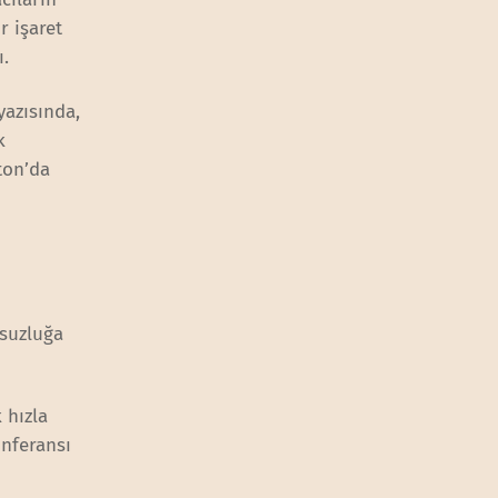
r işaret
ı.
yazısında,
k
ton’da
rsuzluğa
 hızla
onferansı