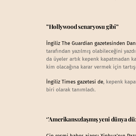
”Hollywood senaryosu gibi”
İngiliz The Guardian gazetesinden Da
tarafından yazılmış olabileceğini yazdı
da üyeler artık kepenk kapatmadan ka
kim olacağına karar vermek için tartışı
İngiliz Times gazetesi de
, kepenk kapa
biri olarak tanımladı.
‘’Amerikansızlaşmış yeni dünya düz
Çin resmi haber ajansı Xinhua’nın Paza