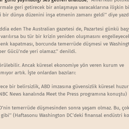
rmale geri getirecek bir anlaşmaya varacaklarına ilişkin bi
 bir dünya düzenini inşa etmenin zamanı geldi’’ diye yazd
ddia eden The Australian gazetesi de, Pazartesi günkü baş
 varılırsa bu tür bir krizin yeniden oluşmasını engelleyece
penk kapatması, borcunda temerrüde düşmesi ve Washing
er Gücü’nde yeri olamaz.’’ denildi.
 görülebilir. Ancak küresel ekonomiye yön veren kurum ve
amıyor artık. İşte onlardan bazıları:
erece bir belirsizlik, ABD imzasına güvensizlik küresel huzu
’ (NBC News kanalında Meet the Press programına konuştu)
ABD’nin temerrüde düşmesinden sonra yaşam olmaz. Bu, çok
 gibi’’ (Haftasonu Washington DC’deki finansal endüstri k