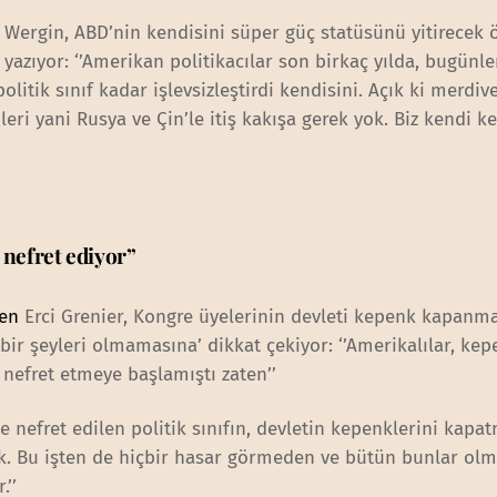
Wergin, ABD’nin kendisini süper güç statüsünü yitirecek 
 yazıyor: ‘’Amerikan politikacılar son birkaç yılda, bugünle
litik sınıf kadar işlevsizleştirdi kendisini. Açık ki merdi
leri yani Rusya ve Çin’le itiş kakışa gerek yok. Biz kendi 
 nefret ediyor”
den
Erci Grenier, Kongre üyelerinin devleti kepenk kapanm
ir şeyleri olmamasına’ dikkat çekiyor: ‘’Amerikalılar, kep
efret etmeye başlamıştı zaten’’
 nefret edilen politik sınıfın, devletin kepenklerini kapa
yok. Bu işten de hiçbir hasar görmeden ve bütün bunlar ol
.’’