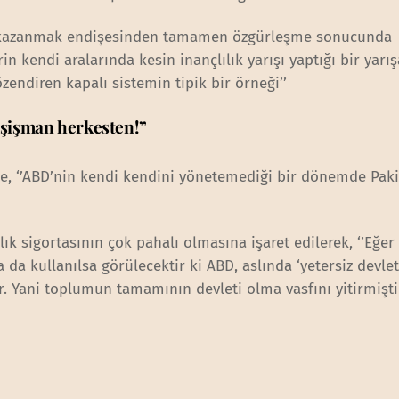
şı kazanmak endişesinden tamamen özgürleşme sonucunda
n kendi aralarında kesin inançlılık yarışı yaptığı bir yarış
endiren kapalı sistemin tipik bir örneği’’
 şişman herkesten!”
e, ‘’ABD’nin kendi kendini yönetemediği bir dönemde Paki
ık sigortasının çok pahalı olmasına işaret edilerek, ‘’Eğer
 da kullanılsa görülecektir ki ABD, aslında ‘yetersiz devlet
r. Yani toplumun tamamının devleti olma vasfını yitirmiştir