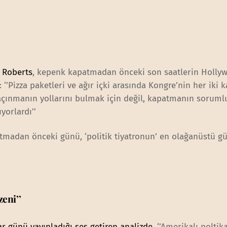
n Roberts
, kepenk kapatmadan önceki son saatlerin Holly
: ‘’Pizza paketleri ve ağır içki arasında Kongre’nin her iki
çınmanın yollarını bulmak için değil, kapatmanın sorum
yorlardı’’
tmadan önceki günü, ‘politik tiyatronun’ en olağanüstü g
eni’’
r günü yayınladığı ses getiren analizde
, ‘’Amerikalı poltik