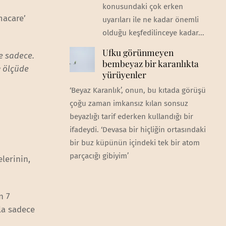
konusundaki çok erken
macare’
uyarıları ile ne kadar önemli
olduğu keşfedilinceye kadar...
Ufku görünmeyen
ne sadece.
bembeyaz bir karanlıkta
 ölçüde
yürüyenler
‘Beyaz Karanlık’, onun, bu kıtada görüşü
çoğu zaman imkansız kılan sonsuz
beyazlığı tarif ederken kullandığı bir
ifadeydi. ‘Devasa bir hiçliğin ortasındaki
bir buz küpünün içindeki tek bir atom
parçacığı gibiyim’
lerinin,
n 7
la sadece