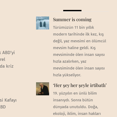
Summer is coming
Türümüzün 11 bin yıllık
modern tarihinde ilk kez, kış
değil, yaz mevsimi en ölümcül
mevsim haline geldi. Kış
k ABD’yi
mevsiminde ölen insan sayısı
rel
hızla azalırken, yaz
da kriz
mevsiminde ölen insan sayısı
hızla yükseliyor.
‘Her şey her şeyle irtibatlı’
19. yüzyılın en ünlü bilim
si Kafayı
insanıydı. Sonra bütün
ABD
dünyada unutuldu. Doğa,
ekoloji, iklim, insan hakları