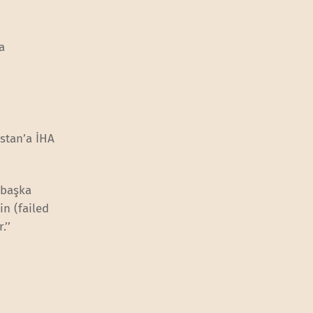
a
stan’a İHA
 başka
in (failed
.’’