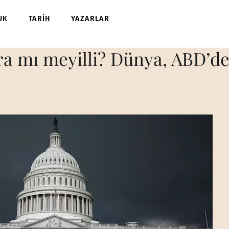
UK
TARİH
YAZARLAR
a mı meyilli? Dünya, ABD’deki