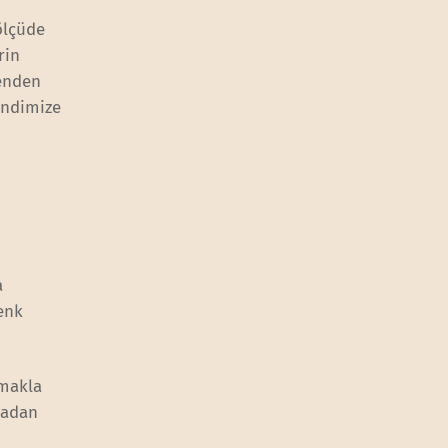
ölçüde
rin
venden
kendimize
a
enk
tmakla
madan