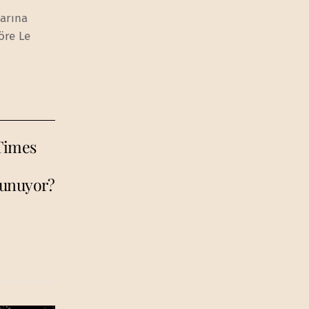
larına
öre Le
 Times
vunuyor?