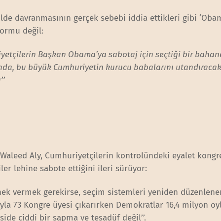
ilde davranmasının gerçek sebebi iddia ettikleri gibi ‘Oba
formu değil:
huriyetçilerin Başkan Obama’ya sabotaj için seçtiği bir baha
da, bu büyük Cumhuriyetin kurucu babalarını utandıracak
’’
Waleed Aly, Cumhuriyetçilerin kontrolündeki eyalet kongre
ler lehine sabote ettiğini ileri sürüyor:
nek vermek gerekirse, seçim sistemleri yeniden düzenlene
oyla 73 Kongre üyesi çıkarırken Demokratlar 16,4 milyon oy
side ciddi bir sapma ve tesadüf değil’’.