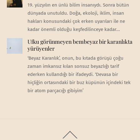
19. yüzyılın en ünlü bilim insanıydı. Sonra bütün
dünyada unutuldu. Doğa, ekoloji, iklim, insan
hakları konusundaki çok erken uyarıları ile ne
kadar önemli olduğu keşfedilinceye kadar...
Ufku görünmeyen bembeyaz bir karanlıkta
yürüyenler
‘Beyaz Karanlık’, onun, bu kıtada görüşü çoğu
zaman imkansız kılan sonsuz beyazlığı tarif
ederken kullandığı bir ifadeydi. ‘Devasa bir
hiçliğin ortasındaki bir buz küpünün içindeki tek
bir atom parçacığı gibiyim’
Back
To