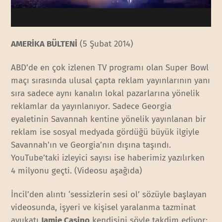
AMERİKA BÜLTENİ
(5 Şubat 2014)
ABD’de en çok izlenen TV programı olan Super Bowl
maçı sırasında ulusal çapta reklam yayınlarının yanı
sıra sadece aynı kanalın lokal pazarlarına yönelik
reklamlar da yayınlanıyor. Sadece Georgia
eyaletinin Savannah kentine yönelik yayınlanan bir
reklam ise sosyal medyada gördüğü büyük ilgiyle
Savannah’ın ve Georgia’nın dışına taşındı.
YouTube’taki izleyici sayısı ise haberimiz yazılırken
4 milyonu geçti. (Videosu aşağıda)
İncil’den alıntı ‘sessizlerin sesi ol’ sözüyle başlayan
videosunda, işyeri ve kişisel yaralanma tazminat
avukatı
Jamie Casino
kendisini şöyle takdim ediyor: