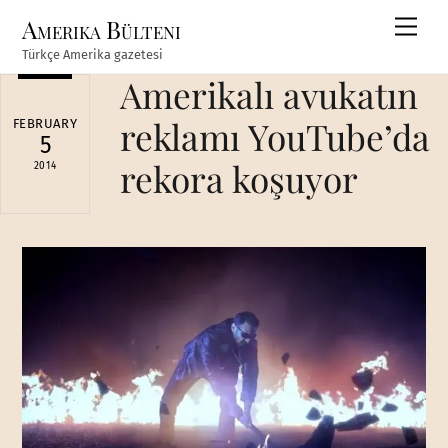
Skip
Amerika Bülteni
Men
to
Türkçe Amerika gazetesi
content
Amerikalı avukatın
reklamı YouTube’da
FEBRUARY
5
rekora koşuyor
2014