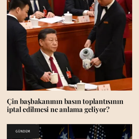
Çin başbakanının basın toplantısının
iptal edilmesi ne anlama geliyor?
GÜNDEM