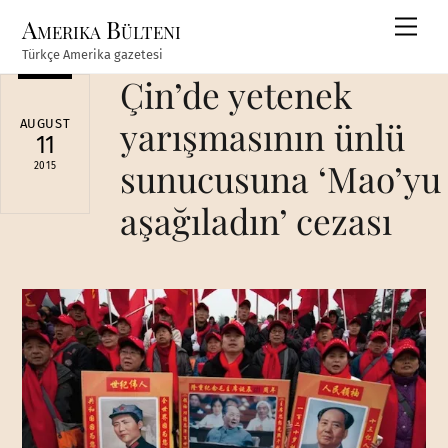
Skip
Amerika Bülteni
Men
to
Türkçe Amerika gazetesi
content
Çin’de yetenek
yarışmasının ünlü
AUGUST
11
sunucusuna ‘Mao’yu
2015
aşağıladın’ cezası