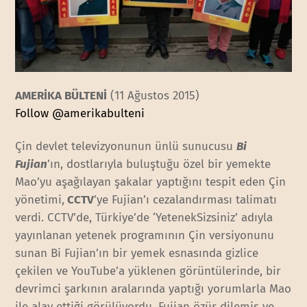
AMERİKA BÜLTENİ
(11 Ağustos 2015)
Follow @amerikabulteni
Çin devlet televizyonunun ünlü sunucusu
Bi
Fujian
’ın, dostlarıyla buluştuğu özel bir yemekte
Mao’yu aşağılayan şakalar yaptığını tespit eden Çin
yönetimi,
CCTV
’ye Fujian’ı cezalandırması talimatı
verdi. CCTV’de, Türkiye’de ‘YetenekSizsiniz’ adıyla
yayınlanan yetenek programının Çin versiyonunu
sunan Bi Fujian’ın bir yemek esnasında gizlice
çekilen ve YouTube’a yüklenen görüntülerinde, bir
devrimci şarkının aralarında yaptığı yorumlarla Mao
ile alay ettiği görülüyordu. Fujian özür dilemiş ve