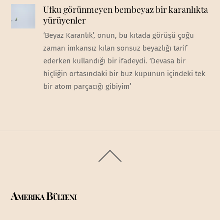
Ufku görünmeyen bembeyaz bir karanlıkta
yürüyenler
‘Beyaz Karanlık’, onun, bu kıtada görüşü çoğu
zaman imkansız kılan sonsuz beyazlığı tarif
ederken kullandığı bir ifadeydi. ‘Devasa bir
hiçliğin ortasındaki bir buz küpünün içindeki tek
bir atom parçacığı gibiyim’
Back
To
Top
Amerika Bülteni