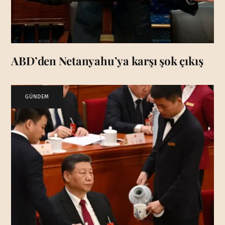
ABD’den Netanyahu’ya karşı şok çıkış
GÜNDEM