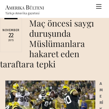
Skip
Amerika Bülteni
Men
to
Türkçe Amerika gazetesi
content
Maç öncesi saygı
duruşunda
NOVEMBER
22
Müslümanlara
2015
hakaret eden
taraftara tepki
A
M
E
Rİ
K