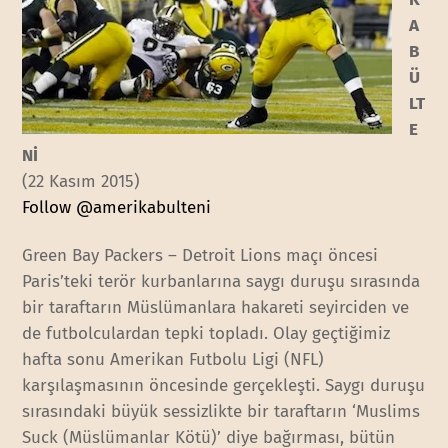
A
B
Ü
LT
E
Nİ
(22 Kasım 2015)
Follow @amerikabulteni
Green Bay Packers – Detroit Lions maçı öncesi
Paris’teki terör kurbanlarına saygı duruşu sırasında
bir taraftarın Müslümanlara hakareti seyirciden ve
de futbolculardan tepki topladı. Olay geçtiğimiz
hafta sonu Amerikan Futbolu Ligi (NFL)
karşılaşmasının öncesinde gerçekleşti. Saygı duruşu
sırasındaki büyük sessizlikte bir taraftarın ‘Muslims
Suck (Müslümanlar Kötü)’ diye bağırması, bütün