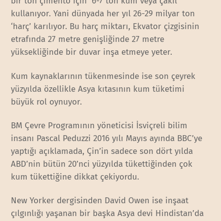
bir ton çimento için 6-7 ton kum veya çakıl
kullanıyor. Yani dünyada her yıl 26-29 milyar ton
‘harç’ karılıyor. Bu harç miktarı, Ekvator çizgisinin
etrafında 27 metre genişliğinde 27 metre
yüksekliğinde bir duvar inşa etmeye yeter.
Kum kaynaklarının tükenmesinde ise son çeyrek
yüzyılda özellikle Asya kıtasının kum tüketimi
büyük rol oynuyor.
BM Çevre Programının yöneticisi İsviçreli bilim
insanı Pascal Peduzzi 2016 yılı Mayıs ayında BBC’ye
yaptığı açıklamada, Çin’in sadece son dört yılda
ABD’nin bütün 20’nci yüzyılda tükettiğinden çok
kum tükettiğine dikkat çekiyordu.
New Yorker dergisinden David Owen ise inşaat
çılgınlığı yaşanan bir başka Asya devi Hindistan’da