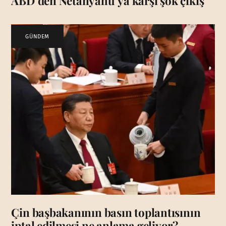
ABD’den Netanyahu’ya karşı şok çıkış
GÜNDEM
Çin başbakanının basın toplantısının
iptal edilmesi ne anlama geliyor?