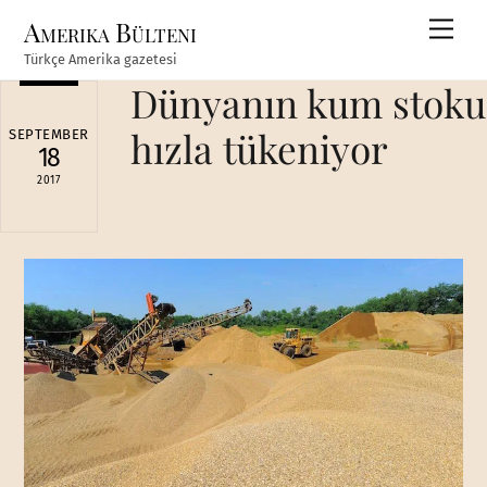
Skip
Amerika Bülteni
Men
to
Türkçe Amerika gazetesi
content
Dünyanın kum stoku
hızla tükeniyor
SEPTEMBER
18
2017