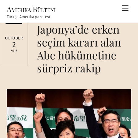
Skip
Amerika Bülteni
Men
to
Türkçe Amerika gazetesi
content
Japonya’de erken
seçim kararı alan
OCTOBER
2
Abe hükümetine
2017
sürpriz rakip