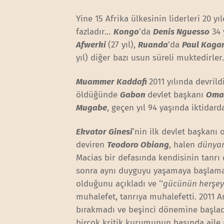
Yine 15 Afrika ülkesinin liderleri 20 yı
fazladır…
Kongo
’da
Denis Nguesso
34 
Afwerki
(27 yıl),
Ruanda
’da
Paul Kaga
yıl) diğer bazı usun süreli muktedirler
Muammer Kaddafi
2011 yılında devril
öldüğünde
Gabon
devlet başkanı
Oma
Mugabe
, geçen yıl 94 yaşında iktidard
Ekvator Ginesi
‘nin ilk devlet başkanı
deviren
Teodoro Obiang
, halen
dünyan
Macias bir defasında kendisinin tanrı 
sonra aynı duyguyu yaşamaya başlamak
olduğunu açıkladı ve ‘’
gücünün herşey
muhalefet, tanrıya muhalefetti. 2011
bırakmadı ve beşinci dönemine başlad
birçok kritik kurumunun başında aile üy