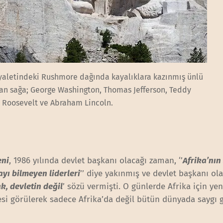
yaletindeki Rushmore dağında kayalıklara kazınmış ünlü
dan sağa; George Washington, Thomas Jefferson, Teddy
Roosevelt ve Abraham Lincoln.
eni
, 1986 yılında devlet başkanı olacağı zaman, ‘’
Afrika’nın
ayı bilmeyen liderleri
’’ diye yakınmış ve devlet başkanı ol
ak, devletin değil
’ sözü vermişti. O günlerde Afrika için ye
yesi görülerek sadece Afrika’da değil bütün dünyada saygı