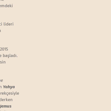
nemdeki
i lideri
n
 2015
e başladı.
esin
ne
en
Yahya
erekçesiyle
ederken
 Jemus