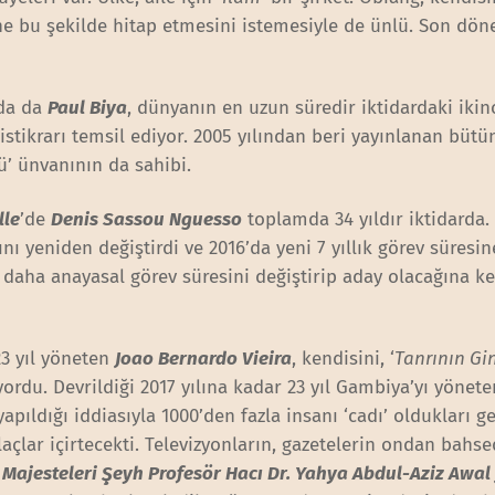
ne bu şekilde hitap etmesini istemesiyle de ünlü. Son dö
da da
Paul Biya
, dünyanın en uzun süredir iktidardaki ikinc
istikrarı temsil ediyor. 2005 yılından beri yayınlanan bütü
ü’ ünvanının da sahibi.
lle
’de
Denis Sassou Nguesso
toplamda 34 yıldır iktidarda.
nı yeniden değiştirdi ve 2016’da yeni 7 yıllık görev süresin
z daha anayasal görev süresini değiştirip aday olacağına k
23 yıl yöneten
Joao Bernardo Vieira
, kendisini, ‘
Tanrının Gi
ıyordu. Devrildiği 2017 yılına kadar 23 yıl Gambiya’yı yönet
apıldığı iddiasıyla 1000’den fazla insanı ‘cadı’ oldukları g
laçlar içirtecekti. Televizyonların, gazetelerin ondan bahs
ı
Majesteleri Şeyh Profesör Hacı Dr. Yahya Abdul-Aziz Awal