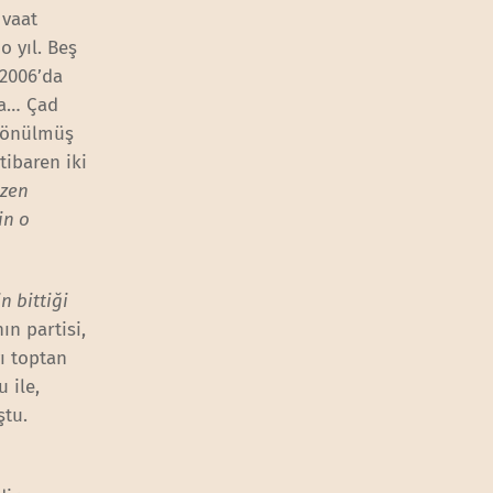
 vaat
 o yıl. Beş
 2006’da
ha… Çad
dönülmüş
tibaren iki
üzen
in o
n bittiği
ın partisi,
ı toptan
 ile,
ştu.
p