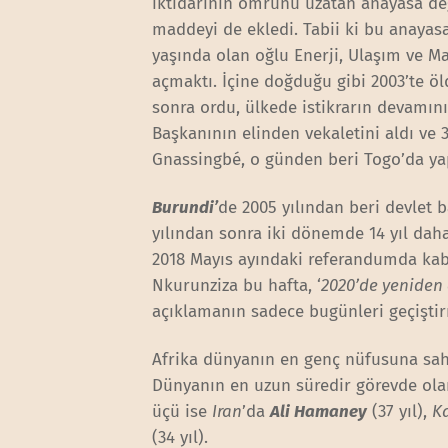
iktidarının ömrünü uzatan anayasa değiş
maddeyi de ekledi. Tabii ki bu anayasa
yaşında olan oğlu Enerji, Ulaşım ve M
açmaktı. İçine doğduğu gibi 2003’te ö
sonra ordu, ülkede istikrarın devamını
Başkanının elinden vekaletini aldı ve 
Gnassingbé, o günden beri Togo’da yap
Burundi’
de 2005 yılından beri devlet 
yılından sonra iki dönemde 14 yıl daha
2018 Mayıs ayındaki referandumda kabu
Nkurunziza bu hafta, ‘
2020’de yeniden
açıklamanın sadece bugünleri geçiştirm
Afrika dünyanın en genç nüfusuna sahip
Dünyanın en uzun süredir görevde olan
üçü ise
Iran
’da
Ali Hamaney
(37 yıl),
K
(34 yıl).