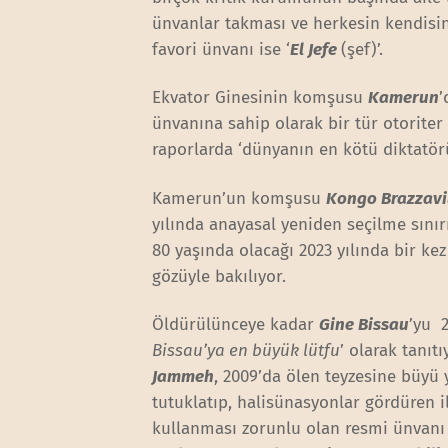
ünvanlar takması ve herkesin kendisi
favori ünvanı ise ‘
El Jefe
(şef)’.
Ekvator Ginesinin komşusu
Kamerun
’
ünvanına sahip olarak bir tür otoriter 
raporlarda ‘dünyanın en kötü diktatör
Kamerun’un komşusu
Kongo Brazzavi
yılında anayasal yeniden seçilme sınırı
80 yaşında olacağı 2023 yılında bir ke
gözüyle bakılıyor.
Öldürülünceye kadar
Gine Bissau
’yu 
Bissau’ya en büyük lütfu
’ olarak tanıt
Jammeh
, 2009’da ölen teyzesine büyü y
tutuklatıp, halisünasyonlar gördüren i
kullanması zorunlu olan resmi ünvan