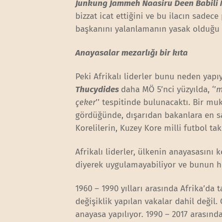
Junkung Jammeh Naasiru Deen Babili
bizzat icat ettiğini ve bu ilacın sadece
başkanını yalanlamanın yasak olduğu ü
Anayasalar mezarlığı bir kıta
Peki Afrikalı liderler bunu neden yapıy
Thucydides
daha MÖ 5’nci yüzyılda, ‘’
m
çeker
’’ tespitinde bulunacaktı. Bir mu
gördüğünde, dışarıdan bakanlara en s
Korelilerin, Kuzey Kore milli futbol t
Afrikalı liderler, ülkenin anayasasını k
diyerek uygulamayabiliyor ve bunun hi
1960 – 1990 yılları arasında Afrika’da
değişiklik yapılan vakalar dahil değil.
anayasa yapılıyor. 1990 – 2017 arasında