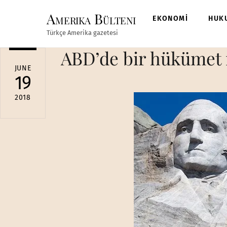
Skip
Amerika Bülteni
to
EKONOMİ
HUK
content
Türkçe Amerika gazetesi
ABD’de bir hükümet n
JUNE
19
2018