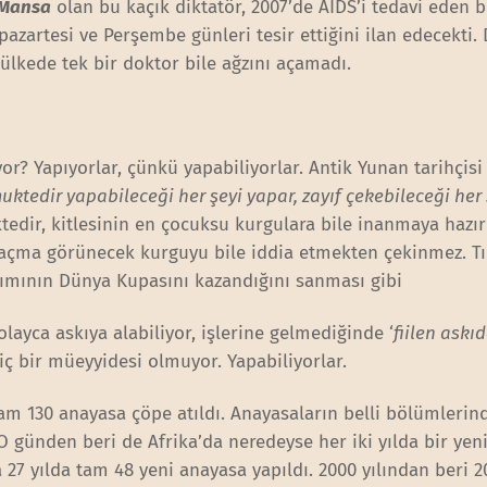
 Mansa
olan bu kaçık diktatör, 2007’de AIDS’i tedavi eden bi
 pazartesi ve Perşembe günleri tesir ettiğini ilan edecekti.
lkede tek bir doktor bile ağzını açamadı.
or? Yapıyorlar, çünkü yapabiliyorlar. Antik Yunan tarihçisi
uktedir yapabileceği her şeyi yapar, zayıf çekebileceği her 
ktedir, kitlesinin en çocuksu kurgulara bile inanmaya hazır
açma görünecek kurguyu bile iddia etmekten çekinmez. Tı
akımının Dünya Kupasını kazandığını sanması gibi
olayca askıya alabiliyor, işlerine gelmediğinde ‘
fiilen askı
ç bir müeyyidesi olmuyor. Yapabiliyorlar.
 tam 130 anayasa çöpe atıldı. Anayasaların belli bölümlerin
 O günden beri de Afrika’da neredeyse her iki yılda bir yeni
 27 yılda tam 48 yeni anayasa yapıldı. 2000 yılından beri 2