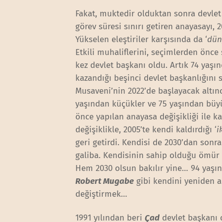
Fakat, muktedir olduktan sonra devlet b
görev süresi sınırı getiren anayasayı, 
Yükselen eleştiriler karşısında da ‘
dün
Etkili muhaliflerini, seçimlerden önce
kez devlet başkanı oldu. Artık 74 yaşı
kazandığı beşinci devlet başkanlığını
Musaveni’nin 2022’de başlayacak altın
yaşından küçükler ve 75 yaşından büyük
önce yapılan anayasa değişikliği ile ka
değişiklikle, 2005’te kendi kaldırdığı ‘
i
geri getirdi. Kendisi de 2030’dan son
galiba. Kendisinin sahip olduğu ömür 
Hem 2030 olsun bakılır yine… 94 yaşı
Robert Mugabe
gibi kendini yeniden a
değiştirmek…
1991 yılından beri
Çad
devlet başkanı