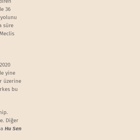
diren
de 36
 yolunu
a süre
Meclis
 2020
de yine
r üzerine
erkes bu
hip.
e. Diğer
da
Hu Sen