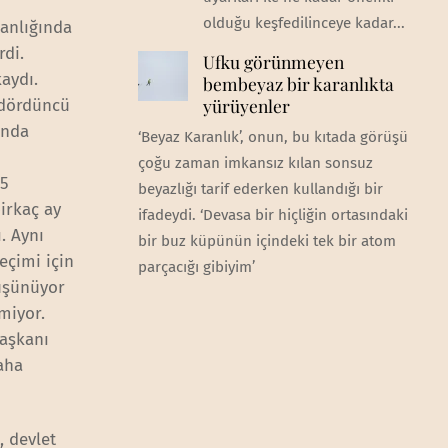
olduğu keşfedilinceye kadar...
kanlığında
rdi.
Ufku görünmeyen
kaydı.
bembeyaz bir karanlıkta
yürüyenler
e dördüncü
unda
‘Beyaz Karanlık’, onun, bu kıtada görüşü
çoğu zaman imkansız kılan sonsuz
35
beyazlığı tarif ederken kullandığı bir
irkaç ay
ifadeydi. ‘Devasa bir hiçliğin ortasındaki
. Aynı
bir buz küpünün içindeki tek bir atom
eçimi için
parçacığı gibiyim’
düşünüyor
miyor.
başkanı
daha
, devlet