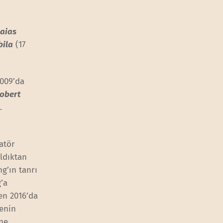
aias
bila
(17
2009’da
obert
.
atör
aldıktan
g’ın tanrı
g’a
en 2016’da
kenin
ine