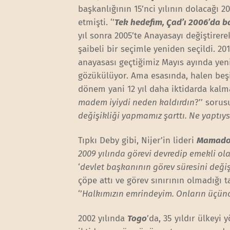
başkanlığının 15’nci yılının dolacağı 
etmişti. ‘’
Tek hedefim, Çad’ı 2006’da ba
yıl sonra 2005’te Anayasayı değiştirere
şaibeli bir seçimle yeniden seçildi. 2
anayasası geçtiğimiz Mayıs ayında yeni
gözükülüyor. Ama esasında, halen beşi
dönem yani 12 yıl daha iktidarda kalma
madem iyiydi neden kaldırdın
?’’ sorusu
değişikliği yapmamız şarttı. Ne yaptıys
Tıpkı Deby gibi, Nijer’in lideri
Mamado
2009 yılında görevi devredip emekli o
‘
devlet başkanının görev süresini deği
çöpe attı ve görev sınırının olmadığı 
‘’
Halkımızın emrindeyim. Onların üçü
2002 yılında
Togo
’da, 35 yıldır ülkeyi 