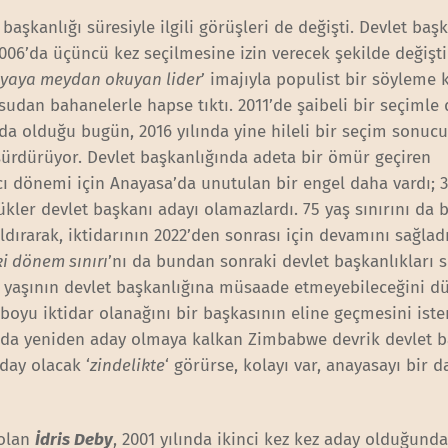
aşkanlığı süresiyle ilgili görüşleri de değişti. Devlet baş
2006’da üçüncü kez seçilmesine izin verecek şekilde değişti
yaya meydan okuyan lider
’ imajıyla populist bir söyleme 
 sudan bahanelerle hapse tıktı. 2011’de şaibeli bir seçiml
nda olduğu bugün, 2016 yılında yine hileli bir seçim sonuc
 sürdürüyor. Devlet başkanlığında adeta bir ömür geçiren
cı dönemi için Anayasa’da unutulan bir engel daha vardı; 
ler devlet başkanı adayı olamazlardı. 75 yaş sınırını da b
ldırarak, iktidarının 2022’den sonrası için devamını sağladı
ki dönem sınırı
’nı da bundan sonraki devlet başkanlıkları s
ra yaşının devlet başkanlığına müsaade etmeyebileceğini 
boyu iktidar olanağını bir başkasının eline geçmesini iste
nda yeniden aday olmaya kalkan Zimbabwe devrik devlet 
day olacak ‘
zindelikte
‘ görürse, kolayı var, anayasayı bir 
 olan
İdris Deby
, 2001 yılında ikinci kez kez aday olduğunda