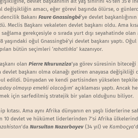
ikliğine, devlet başkanının alt yaş sınırını 45’ten 35’e in
l değişikliğin amacı, eğer görevi başında ölürse, o günler
adencilik Bakanı
Faure Gnassingbé
’ye devlet başkanlığının
ldü. Meclis Başkanı vekaleten devlet başkanı oldu. Ama kıs
 sağlama gerekçesiyle o sırada yurt dışı seyahatinde olan 
38 yaşındaki oğul Gnassingbé’yi devlet başkanı yaptı. Oğul
ılan bütün seçimleri ‘
rahatlıkla
’ kazanıyor.
başkanı olan
Pierre Nkurunziza
’ya görev süresinin biteceği
 devlet başkanı olma olanağı getiren anayasa değişikliği 
l edildi. Dünyadan ve kendi partisinden yükselen tepkile
 aday olmayıp emekli olacağım
’ açıklaması yaptı. Ancak h
ek için sarfedilmiş stratejik bir yalan olduğunu biliyor.
 kıtası. Ama aynı Afrika dünyanın en yaşlı liderlerine sa
 10 devlet ve hükümet liderlerinden 7’si Afrika ülkelerind
azakistan
’da
Nursultan Nazarbayev
(34 yıl) ve
Kamboçya
’