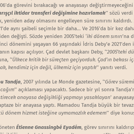
2006’da görevini bırakacağı ve anayasayı değiştirmeyeceğini
rışçıl iktidar transferi değişimine hazırlamak
’’ sözü verdi
k, yeniden aday olmasını engelleyen süre sınırını kaldırdı.
011’de aynı şaibeli seçimle bir daha… Ve 2016’da bir kez da
den değişti. Sözde yeniden 2005’teki ‘
iki dönem sınırı
’na 
nci dönemini yaşayan 66 yaşındaki İdris Deby’e 2021’den i
nın kapısı açılıyor. Çad devlet başkanı Deby, ‘’
2005’teki d
na, ‘’
Ülkece kritik bir süreçten geçiyorduk. Çad’ın bekası iç
ak, kendimiz için değil, ülkemiz için yaptık
’’ yanıtı verdi.
u Tandja
, 2007 yılında Le Monde gazetesine, ‘’
Görev süremi
lacağım
’’ açıklaması yapacaktı. Sadece bir yıl sonra Tandja’n
ştirecek anayasa değişikliği yapmayı yasaklayan
’ anayasay
taptaze bir anayasa yaptı. Mamadou Tandja büyük bir tevazu
ncü dönem hizmet isteğine uymamazlık edemem
’’ diye konu
yöneten
Étienne Gnassingbé Eyadém
, görev sınırını kaldırı