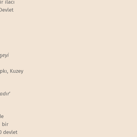
r ilacı
 Devlet
şeyi
pkı, Kuzey
dadır
’
de
 bir
0 devlet