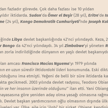
ldan fazladır görevde. Çok daha fazlası ise 10 yıldan
yıldır iktidarda.
Sudan
’da
Ömer el Beşir
(28 yıl),
Eritre
’de
Is
me
(24 yıl),
Kongo Demokratik Cumhuriyeti’
nde
Joseph Ka
.
diğinde
Libya
devlet başkanlığında 42’nci yılındaydı. Keza, 
r Bongo
da 42’nci yılındaydı. 34 yıl
Zimbabwe
’yi yöneten
R
an zorla indirildiğinde dünyanın en yaşlı devlet başkanıydı
 olan amcası
Francisco Macías Nguema
’yı 1979 yılında
ın en uzun süredir iktidardaki lideri
konumunda. Eski dikt
olduğunu ima etmişti. Yeğeni de belli bir süre iktidarda k
ta gecikmedi. 2003 yılında devlet radyosu, Teodoro Obian
in ve her insanın üzerinde olduğunu
’’ ilan etti. Yani Obian
 Anayasasına göre yeniden aday olma yasağı olmasına rağm
ı. Devlet başkan yardımcısının oğlu olmasının dışında ül
eleri var. Ülke, aile için ‘
ilahi
‘ bir şirket. Obiang, kendis