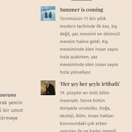
Summer is coming
Türümüzün 11 bin yıllık
modern tarihinde ilk kez, kış
değil, yaz mevsimi en ölümcül
mevsim haline geldi. Kış
mevsiminde ölen insan sayısı
hızla azalırken, yaz
mevsiminde ölen insan sayısı
hızla yükseliyor.
‘Her şey her şeyle irtibatlı’
19. yüzyılın en ünlü bilim
 sorunu
insanıydı. Sonra bütün
arak yemin
dünyada unutuldu. Doğa,
ni bir umut
ekoloji, iklim, insan hakları
 görmeye
konusundaki çok erken
uyarıları ile ne kadar önemli