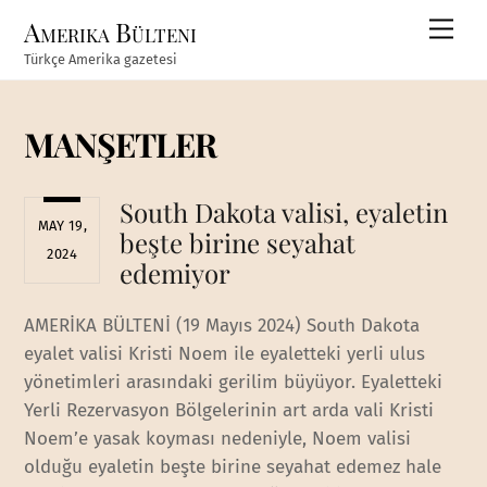
Skip
Amerika Bülteni
Men
to
Türkçe Amerika gazetesi
content
MANŞETLER
South Dakota valisi, eyaletin
MAY 19,
beşte birine seyahat
2024
edemiyor
AMERİKA BÜLTENİ (19 Mayıs 2024) South Dakota
eyalet valisi Kristi Noem ile eyaletteki yerli ulus
yönetimleri arasındaki gerilim büyüyor. Eyaletteki
Yerli Rezervasyon Bölgelerinin art arda vali Kristi
Noem’e yasak koyması nedeniyle, Noem valisi
olduğu eyaletin beşte birine seyahat edemez hale