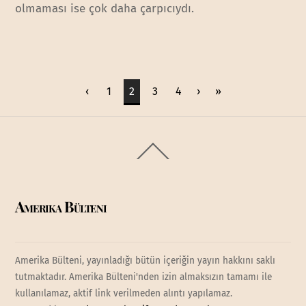
olmaması ise çok daha çarpıcıydı.
‹
1
2
3
4
›
»
Back
To
Top
Amerika Bülteni
Amerika Bülteni, yayınladığı bütün içeriğin yayın hakkını saklı
tutmaktadır. Amerika Bülteni'nden izin almaksızın tamamı ile
kullanılamaz, aktif link verilmeden alıntı yapılamaz.