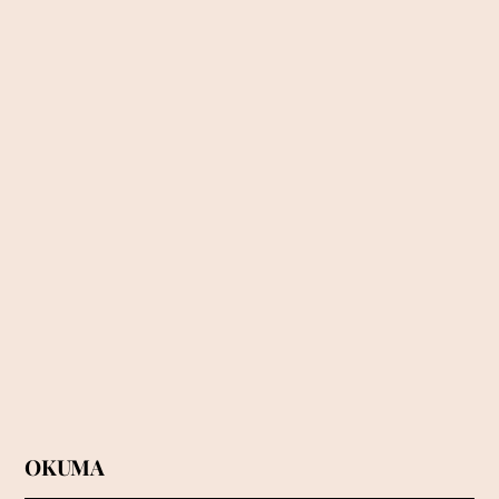
İki Amerika’nın siyasi
savaşının tarihine bir yolculuk
– 2
OKUMA