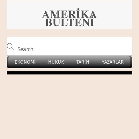
Skip
AMERİKA
to
BÜLTENİ
content
EKONOMİ
HUKUK
TARİH
YAZARLAR